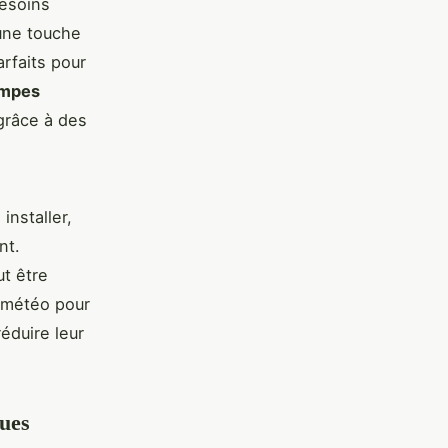
besoins
une touche
rfaits pour
ampes
 grâce à des
installer,
nt.
ut être
a météo pour
éduire leur
ques