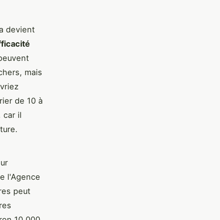
a devient
fficacité
 peuvent
chers, mais
vriez
rier de 10 à
car il
ture.
sur
de l'Agence
res peut
res
iron 10 000