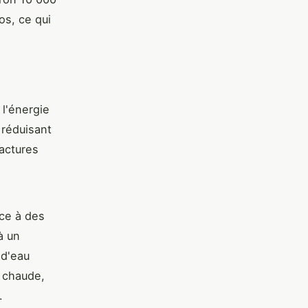
os, ce qui
 l'énergie
, réduisant
actures
âce à des
à un
 d'eau
 chaude,
.