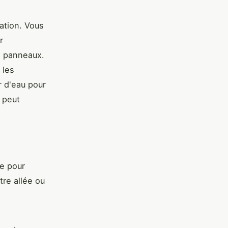
cation. Vous
r
es panneaux.
 les
r d'eau pour
 peut
ce pour
otre allée ou