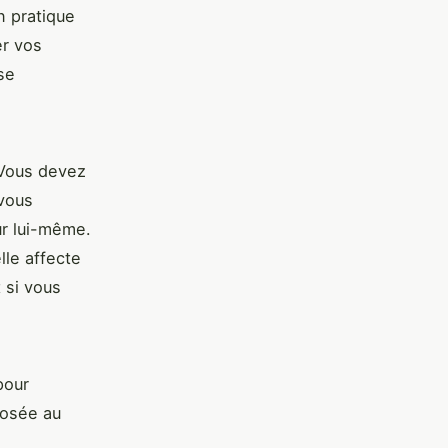
n pratique
er vos
se
 Vous devez
 vous
ur lui-même.
lle affecte
 si vous
pour
posée au