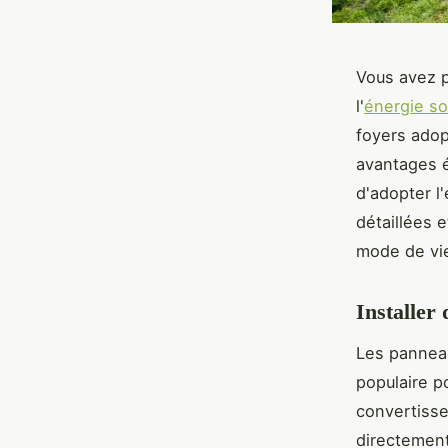
Vous avez p
l'
énergie so
foyers adop
avantages é
d'adopter l
détaillées 
mode de vie
Installer
Les panneau
populaire p
convertissen
directement