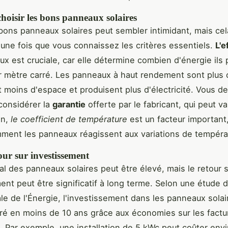
oisir les bons panneaux solaires
 bons panneaux solaires peut sembler intimidant, mais cel
 une fois que vous connaissez les critères essentiels.
L'e
x est cruciale, car elle détermine combien d'énergie ils
r mètre carré. Les panneaux à haut rendement sont plus 
t moins d'espace et produisent plus d'électricité. Vous de
considérer la
garantie
offerte par le fabricant, qui peut va
in,
le coefficient de température
est un facteur important, 
ment les panneaux réagissent aux variations de tempéra
our sur investissement
ial des panneaux solaires peut être élevé, mais le retour 
ent peut être significatif à long terme. Selon une étude 
ale de l'Énergie, l'investissement dans les panneaux solai
ré en moins de 10 ans grâce aux économies sur les factu
té. Par exemple, une installation de 5 kWc peut coûter env