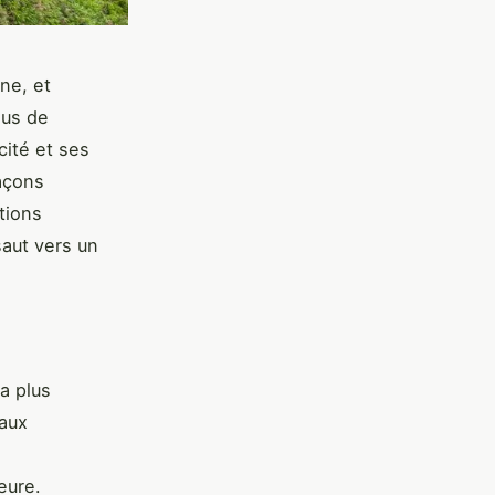
ne, et
lus de
cité et ses
façons
tions
saut vers un
a plus
eaux
eure.