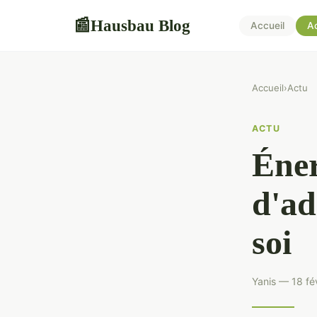
Hausbau Blog
📰
Accueil
A
Accueil
›
Actu
ACTU
Éner
d'ad
soi
Yanis — 18 fé