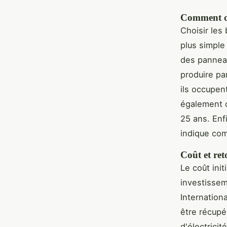
Comment ch
Choisir les
plus simple
des panneau
produire pa
ils occupen
également 
25 ans. Enf
indique com
Coût et ret
Le coût init
investissem
Internation
être récupé
d'électrici