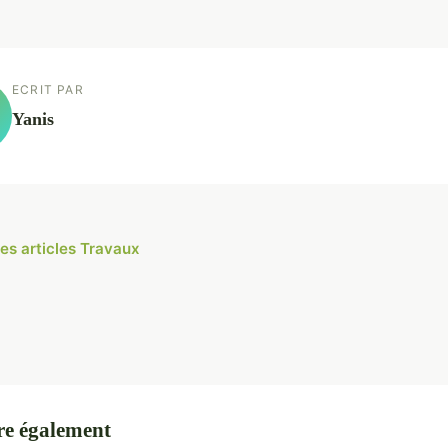
ECRIT PAR
Yanis
les articles Travaux
re également