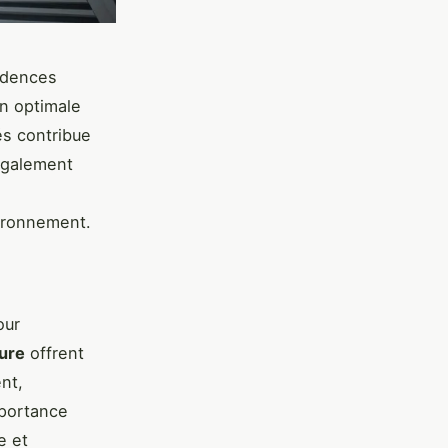
sidences
on optimale
és contribue
 également
vironnement.
our
ure
offrent
nt,
mportance
e et