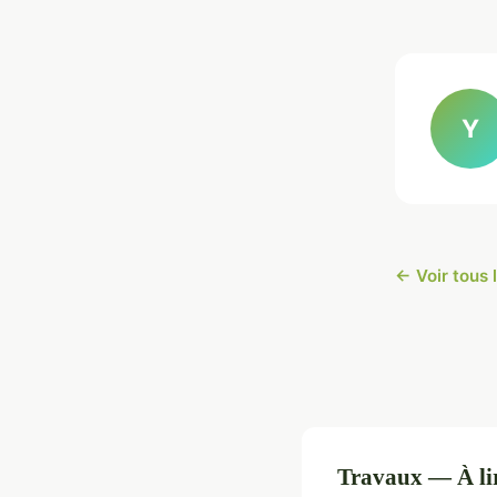
Y
← Voir tous 
Travaux — À li