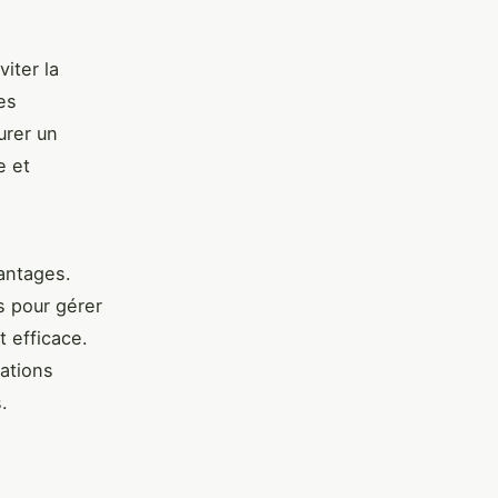
iter la
es
urer un
e et
antages.
s pour gérer
t efficace.
rations
.