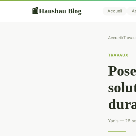
Hausbau Blog
📰
Accueil
A
Accueil
›
Travau
TRAVAUX
Pose
solu
dura
Yanis — 28 s