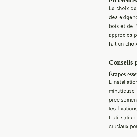
Préférences
Le choix de
des exigenc
bois et de l
appréciés p
fait un cho
Conseils p
Étapes esse
L'installati
minutieuse 
précisément
les fixation
L'utilisatio
cruciaux pou