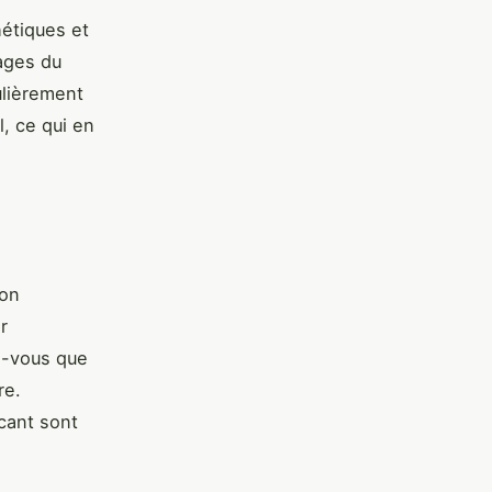
étiques et
ages du
culièrement
, ce qui en
ion
r
z-vous que
re.
icant sont