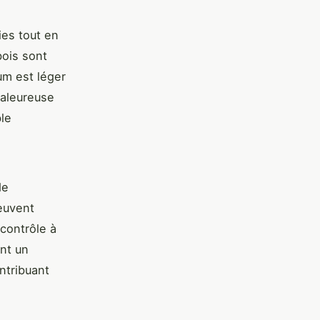
ies tout en
bois sont
ium est léger
haleureuse
ble
de
euvent
contrôle à
nt un
ontribuant