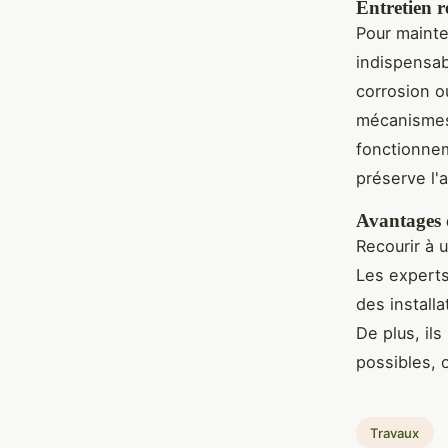
Entretien r
Pour mainte
indispensab
corrosion o
mécanismes 
fonctionnem
préserve l'
Avantages d
Recourir à 
Les experts
des install
De plus, ils
possibles, o
Travaux