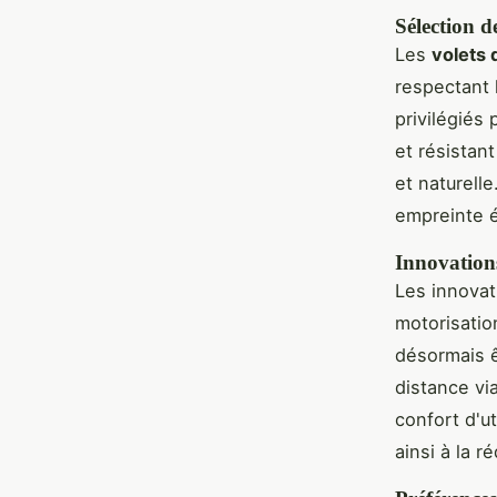
Sélection d
Les
volets 
respectant 
privilégiés 
et résistan
et naturell
empreinte 
Innovations
Les innovat
motorisatio
désormais ê
distance vi
confort d'ut
ainsi à la 