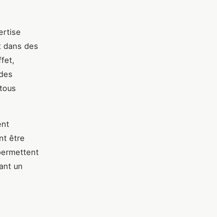
ertise
t dans des
fet,
 des
 tous
ent
nt être
permettent
ant un