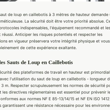
 saut de loup en caillebotis à 3 mètres de hauteur demande
méticuleuse. La sécurité doit être votre priorité absolue. C
 protocoles indispensables, l'équipement recommandé et le
 réussi. Anticiper les risques potentiels et respecter les
ions en vigueur préservera votre intégrité physique et vou
pleinement de cette expérience exaltante.
des Sauts de Loup en Caillebotis
écurité des plateformes de travail en hauteur est primordial
ec l'utilisation du saut de loup en caillebotis - longueur d
: 3 m. Respecter scrupuleusement les normes de sécurité p
et les directives réglementaires est essentiel pour prévenir l
Conformes aux normes NF E 85-13/14/15 et NF EN ISO 1412
 garantissent une résistance nécessaire pour les environn