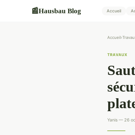
Hausbau Blog
📰
Accueil
A
Accueil
›
Travau
TRAVAUX
Saut
sécu
plat
Yanis — 26 oc