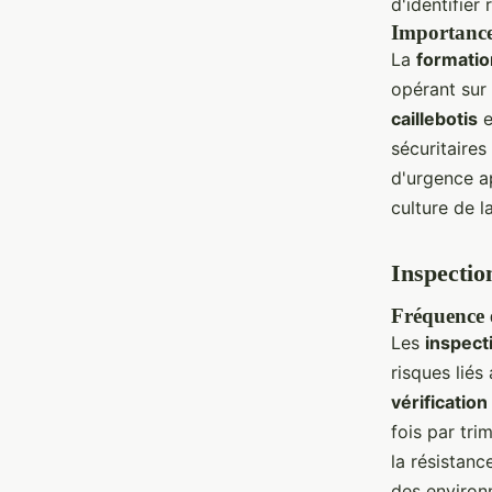
d'identifier
Importance 
La
formatio
opérant sur
caillebotis
e
sécuritaires
d'urgence a
culture de l
Inspectio
Fréquence e
Les
inspect
risques liés
vérificatio
fois par tri
la résistanc
des environn