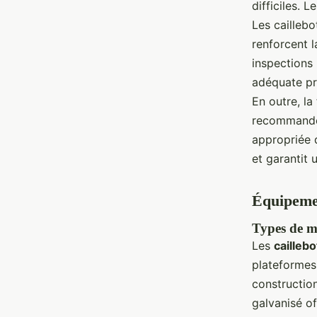
difficiles. 
Les caillebo
renforcent l
inspections 
adéquate pro
En outre, la
recommandée
appropriée d
et garantit 
Équipemen
Types de ma
Les
cailleb
plateformes,
construction
galvanisé of