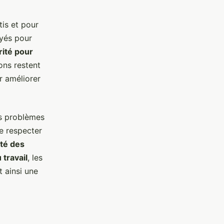
tis et pour
yés pour
rité pour
ons restent
r améliorer
es problèmes
de respecter
té des
 travail
, les
t ainsi une