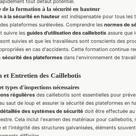
 rapidement tout défaut potentiel.
de la formation à la sécurité en hauteur
n à la sécurité en hauteur
est indispensable pour tous les t
 des plateformes surélevées. Comprendre les
normes de sé
t suivre les
guides d'utilisation des caillebotis
assure que l
 sont suivies et que les travailleurs sont conscients des pr
ppropriées en cas d'accidents. Cette formation continue re
a
sécurité des plateformes
dans l'environnement de travail
n et Entretien des Caillebotis
t types d'inspections nécessaires
ions régulières
des caillebotis sont essentielles pour préven
 au saut de loup et assurer la sécurité des plateformes en h
n détaillée des systèmes de sécurité
doit être effectuée au
mestre. Cela inclut l'examen des matériaux pour caillebotis
e et l'intégrité des structures galvanisées, éléments souven
ements difficiles.