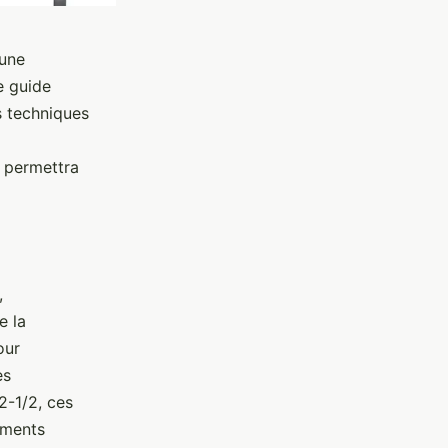
 une
e guide
s techniques
s permettra
,
e la
our
es
2-1/2, ces
ements