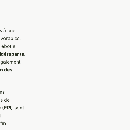
s à une
avorables.
llebotis
tidérapants
.
également
on des
ns
ts de
 (EPI)
sont
.
fin