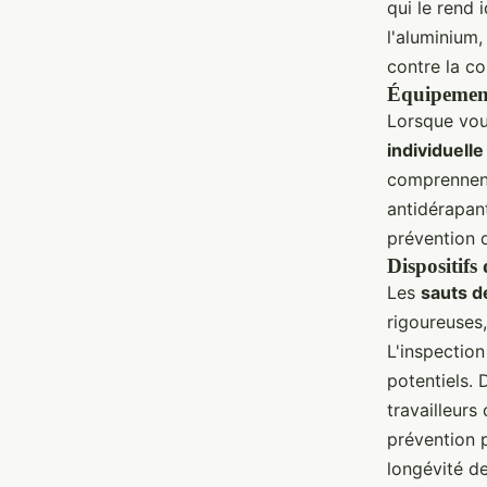
qui le rend 
l'aluminium,
contre la co
Équipement
Lorsque vous
individuelle
comprennent
antidérapant
prévention d
Dispositifs 
Les
sauts de
rigoureuses
L'inspection
potentiels. 
travailleur
prévention p
longévité de