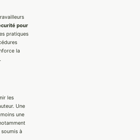
ravailleurs
curité pour
es pratiques
océdures
nforce la
.
ir les
auteur. Une
 moins une
, notamment
t soumis à