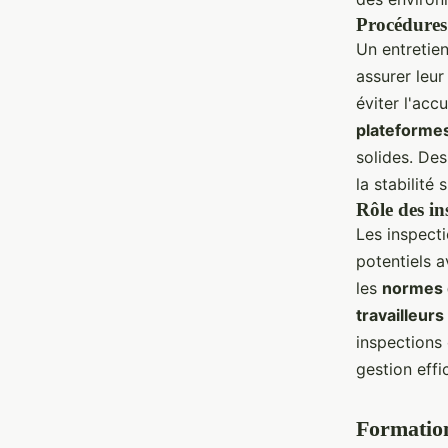
Procédures 
Un entretien
assurer leur
éviter l'acc
plateforme
solides. De
la stabilité 
Rôle des in
Les inspecti
potentiels a
les
normes d
travailleur
inspections 
gestion effi
Formation 