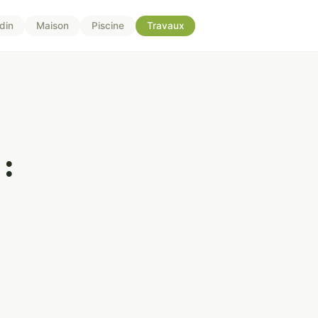
din
Maison
Piscine
Travaux
 :