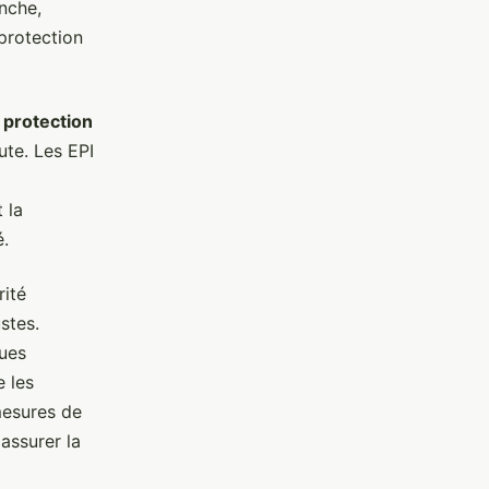
anche,
 protection
protection
ute. Les EPI
 la
é.
ité
stes.
ques
e les
mesures de
 assurer la