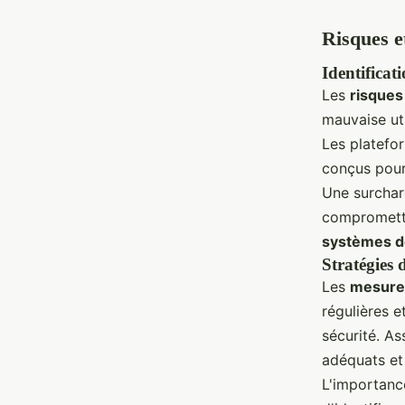
Risques e
Identificat
Les
risques 
mauvaise uti
Les platefor
conçus pour
Une surchar
compromettr
systèmes d
Stratégies 
Les
mesures
régulières e
sécurité. A
adéquats e
L'importan