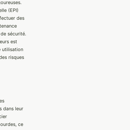
goureuses.
lle (EPI)
ffectuer des
ntenance
de sécurité.
leurs est
utilisation
 des risques
es
s dans leur
cier
lourdes, ce