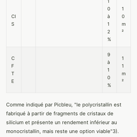
1
0
1
CI
à
0
S
1
m
2
²
%
9
C
1
à
F
1
1
T
m
0
E
²
%
Comme indiqué par Picbleu, "le polycristallin est
fabriqué à partir de fragments de cristaux de
silicium et présente un rendement inférieur au
monocristallin, mais reste une option viable"3).