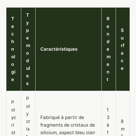
T
T
R
y
e
e
p
S
c
n
e
u
h
d
m
rf
n
Caractéristiques
e
o
a
ol
m
d
c
o
e
ul
e
gi
n
e
e
t
s
P
P
ol
ol
1
y
yc
Fabriqué à partir de
3
cr
8
ri
fragments de cristaux de
à
is
m
st
silicium, aspect bleu clair
1