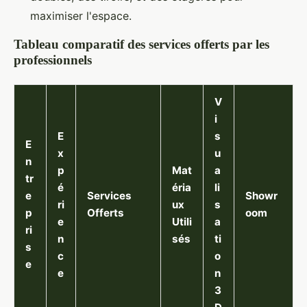
maximiser l'espace.
Tableau comparatif des services offerts par les
professionnels
V
i
E
s
E
x
u
n
p
Mat
a
tr
é
éria
li
e
Services
Showr
ri
ux
s
p
Offerts
oom
e
Utili
a
ri
n
sés
ti
s
c
o
e
e
n
3