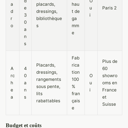
d
O
a
placards,
hau
e
u
Paris 2
d
dressings,
t de
3
i
r
bibliothèque
ga
0
o
s
mm
a
e
n
s
Fab
Plus de
Placards,
rica
A
4
60
dressings,
tion
rc
0
O
showro
rangements
100
h
a
u
oms en
sous pente,
%
e
n
i
France
lits
fran
a
s
et
rabattables
çais
Suisse
e
Budget et coûts