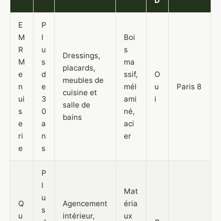
D
E
P
M
l
Boi
R
u
s
Dressings,
M
s
ma
placards,
e
d
ssif,
O
meubles de
n
e
mél
u
Paris 8
cuisine et
ui
3
ami
i
salle de
s
0
né,
bains
e
a
aci
ri
n
er
e
s
P
l
Mat
u
Q
Agencement
éria
s
u
intérieur,
ux