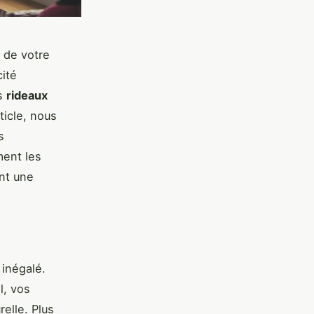
 de votre
cité
es
rideaux
ticle, nous
s
ent les
nt une
 inégalé.
l, vos
elle. Plus