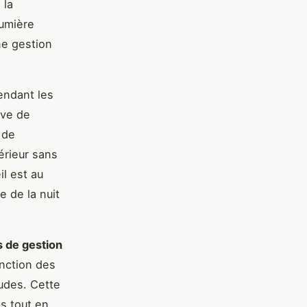
 la
lumière
ne gestion
endant les
ive de
 de
érieur sans
il est au
e de la nuit
 de gestion
onction des
tudes. Cette
s tout en