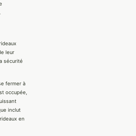
e
.
 rideaux
e leur
a sécurité
se fermer à
st occupée,
uissant
ue inclut
 rideaux en