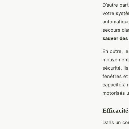
D’autre par
votre systè
automatique
secours d’a
sauver des 
En outre, l
mouvement o
sécurité. I
fenêtres et
capacité à 
motorisés un
Efficacit
Dans un co