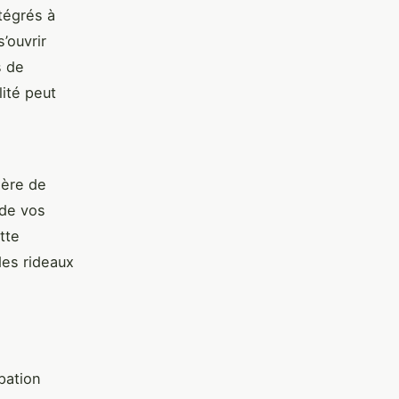
tégrés à
’ouvrir
s de
lité peut
ière de
 de vos
tte
des rideaux
pation