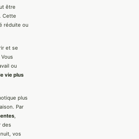
ut être
. Cette
é réduite ou
ir et se
. Vous
vail ou
e vie plus
motique plus
aison. Par
gentes
,
r des
nuit, vos