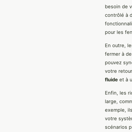
besoin de v
contrôlé à 
fonctionnal
pour les fen
En outre, l
fermer à de
pouvez sync
votre retou
fluide
et à 
Enfin, les 
large, comm
exemple, i
votre systè
scénarios p