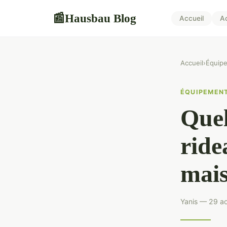
Hausbau Blog
📰
Accueil
A
Accueil
›
Équip
ÉQUIPEMEN
Quel
ride
mais
Yanis — 29 ao