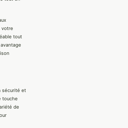
aux
 votre
éable tout
e avantage
aison
 sécurité et
e touche
ariété de
our