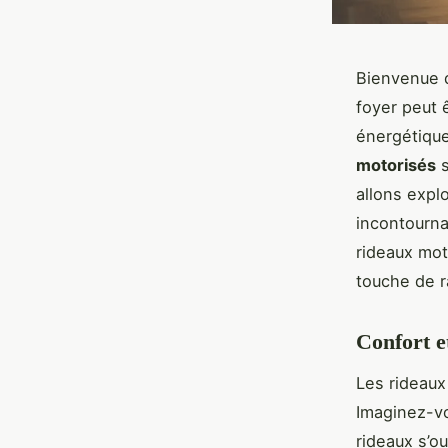
Bienvenue d
foyer peut ê
énergétique
motorisés
s
allons expl
incontourn
rideaux mot
touche de r
Confort e
Les rideaux
Imaginez-vo
rideaux s’o