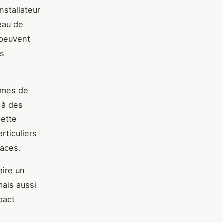
nstallateur
eau de
 peuvent
es
tèmes de
, à des
Cette
rticuliers
paces.
aire un
mais aussi
pact