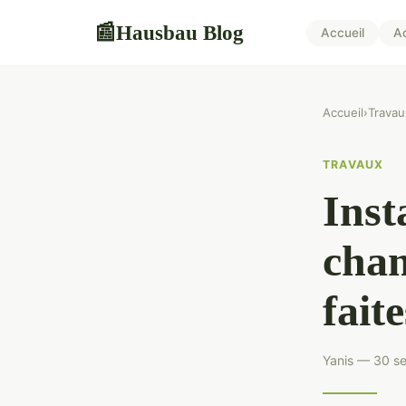
Hausbau Blog
📰
Accueil
A
Accueil
›
Travau
TRAVAUX
Inst
cha
fait
Yanis — 30 s