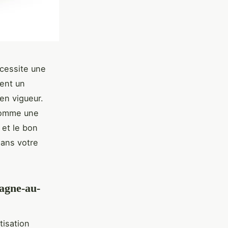
cessite une
ment un
en vigueur.
 comme une
 et le bon
dans votre
pagne-au-
tisation