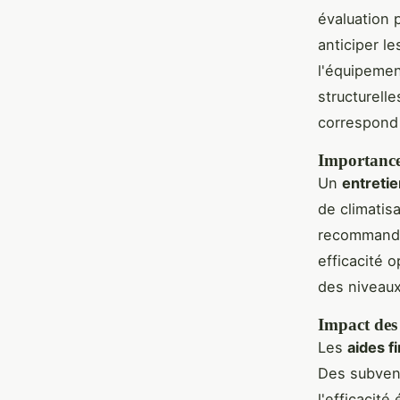
évaluation 
anticiper l
l'équipemen
structurell
correspond 
Importance 
Un
entretie
de climatis
recommanden
efficacité o
des niveaux
Impact des 
Les
aides f
Des subvent
l'efficacit