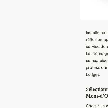
Installer u
réflexion a
service de 
Les témoign
comparaison
professionn
budget.
Sélection
Mont-d'O
Choisir un
a