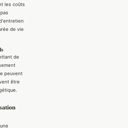
nt les coûts
 pas
 d'entretien
urée de vie
ls
ettant de
ssement
rme peuvent
vent être
gétique.
sation
 une