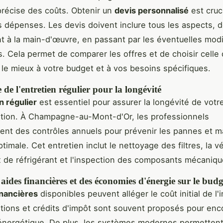
précise des coûts. Obtenir un
devis personnalisé
est cruc
es dépenses. Les devis doivent inclure tous les aspects, d
t à la main-d'œuvre, en passant par les éventuelles modi
es. Cela permet de comparer les offres et de choisir celle 
le mieux à votre budget et à vos besoins spécifiques.
de l'entretien régulier pour la longévité
n régulier
est essentiel pour assurer la longévité de vot
ation. À Champagne-au-Mont-d'Or, les professionnels
t des contrôles annuels pour prévenir les pannes et ma
ptimale. Cet entretien inclut le nettoyage des filtres, la vé
 de réfrigérant et l'inspection des composants mécaniqu
aides financières et des économies d'énergie sur le budg
inancières
disponibles peuvent alléger le coût initial de l'i
ions et crédits d'impôt sont souvent proposés pour enc
é énergétique. De plus, les systèmes modernes permetten