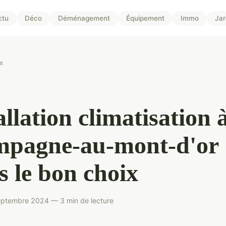
ctu
Déco
Déménagement
Équipement
Immo
Jar
x
allation climatisation 
mpagne-au-mont-d'or 
es le bon choix
eptembre 2024 — 3 min de lecture