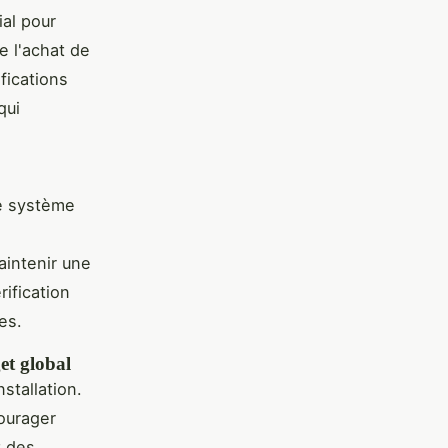
ial pour
e l'achat de
fications
qui
re système
intenir une
rification
es.
et global
nstallation.
ourager
t des