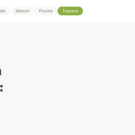
din
Maison
Piscine
Travaux
à
: