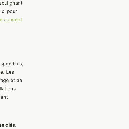
soulignant
ici pour
ne au mont
sponibles,
re. Les
fage et de
llations
vent
es clés
.