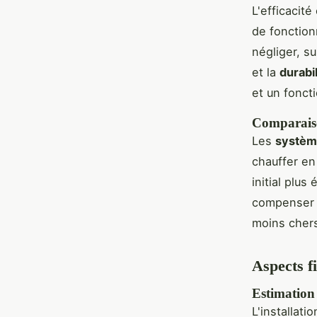
L'efficacité
de fonction
négliger, su
et la
durabil
et un fonct
Comparaison
Les
systèm
chauffer en
initial plu
compenser c
moins chers
Aspects fi
Estimation 
L'installat