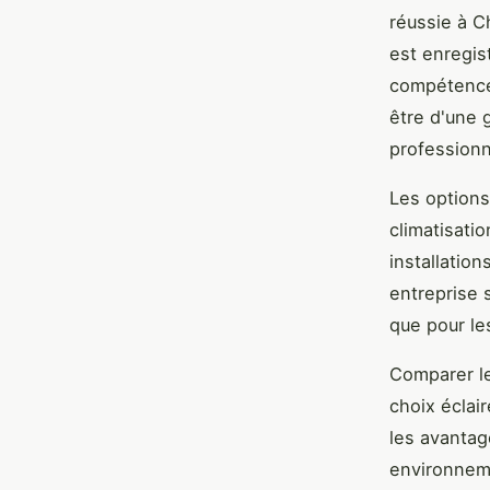
réussie à C
est enregis
compétence 
être d'une g
professionn
Les options
climatisatio
installatio
entreprise 
que pour le
Comparer le
choix éclai
les avantag
environnem