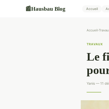
Hausbau Blog
📰
Accueil
A
Accueil
›
Travau
TRAVAUX
Le f
pour
Yanis — 11 d