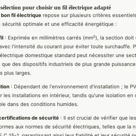
 sélection pour choisir un fil électrique adapté
bon fil électrique
repose sur plusieurs critères essentiel
e sécurité optimale et une efficacité énergétique :
il
: Exprimée en millimètres carrés (mm²), la section doit
 avec l'intensité du courant pour éviter toute surchauffe. 
 électrique domestique standard peut nécessiter une sect
 que des dispositifs industriels de plus grande puissance
s plus larges.
ation
: Dépendant de l'environnement d'installation ; le P
 les installations en intérieur, tandis qu'une isolation e
ble dans des conditions humides.
ertifications de sécurité
: Il est crucial de vérifier que les
ormes aux normes de sécurité électriques, telles que la 
 C 15-1, garantissant ainsi leur fiabilité et leur sécurité 