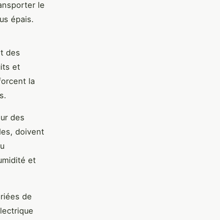
ansporter le
us épais.
t des
its et
forcent la
s.
ur des
es, doivent
ou
umidité et
priées de
lectrique