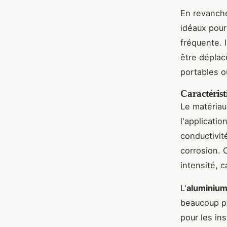
En revanch
idéaux pour 
fréquente. 
être dépla
portables o
Caractérist
Le matériau
l'applicatio
conductivité
corrosion. 
intensité, c
L'
aluminiu
beaucoup pl
pour les ins