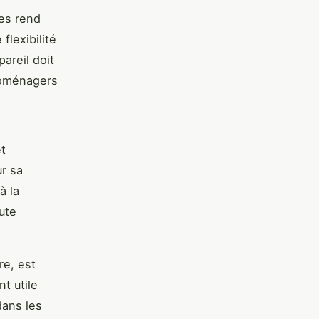
les rend
flexibilité
areil doit
roménagers
et
r sa
à la
ute
re, est
t utile
dans les