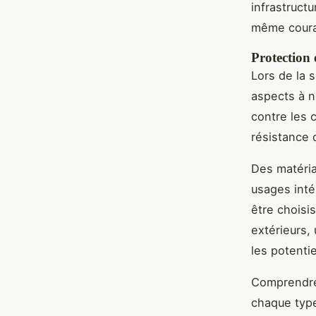
infrastruct
même couran
Protection e
Lors de la s
aspects à n
contre les 
résistance 
Des matéria
usages inté
être choisis
extérieurs,
les potent
Comprendre 
chaque type