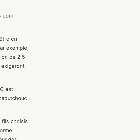
s pour
 être en
Par exemple,
ion de 2,5
 exigeront
VC est
n caoutchouc
 fils choisis
norme
pour des