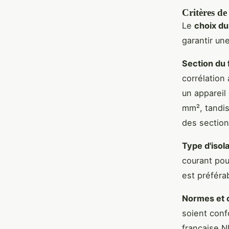
Critères de
Le
choix du 
garantir un
Section du f
corrélation
un appareil
mm², tandis
des section
Type d'isol
courant pour
est préféra
Normes et c
soient conf
française NF