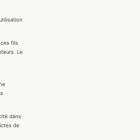
tilisation
ces fils
pteurs. Le
nne
us
cité dans
rictes de