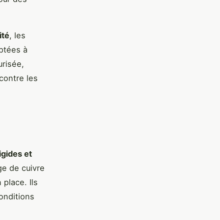
ité
, les
ptées à
urisée,
contre les
rigides et
ge de cuivre
 place. Ils
onditions