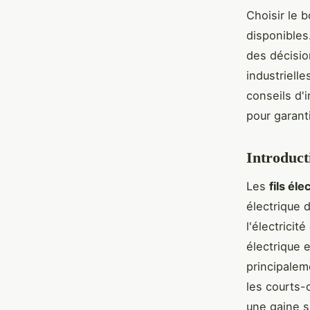
Choisir le b
disponibles
des décisio
industriell
conseils d'
pour garant
Introducti
Les
fils éle
électrique d
l'électricit
électrique 
principalem
les courts-c
une gaine s