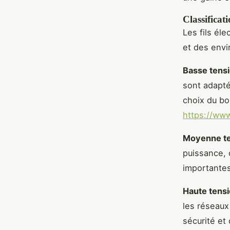
Classificati
Les fils éle
et des envi
Basse tens
sont adapté
choix du bon
https://www
Moyenne te
puissance, 
importantes
Haute tens
les réseaux 
sécurité et 