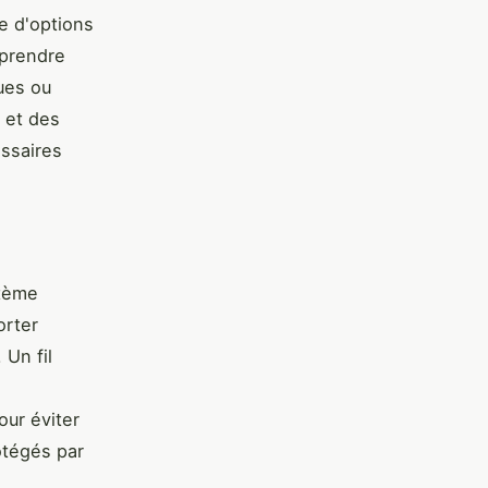
de d'options
 prendre
ues ou
, et des
essaires
tème
orter
 Un fil
our éviter
rotégés par