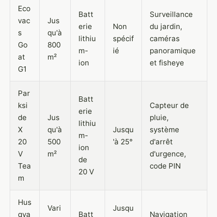
Eco
Batt
Surveillance
vac
Jus
erie
Non
du jardin,
s
qu'à
lithiu
spécif
caméras
Go
800
m-
ié
panoramique
at
m²
ion
et fisheye
G1
Par
Batt
ksi
Capteur de
erie
de
Jus
pluie,
lithiu
X
qu'à
Jusqu
système
m-
20
500
'à 25°
d'arrêt
ion
V
m²
d'urgence,
de
Tea
code PIN
20 V
m
Hus
Vari
Jusqu
qva
Batt
Navigation