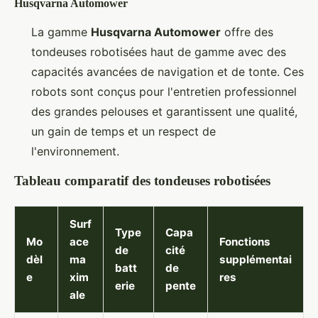
Husqvarna Automower
La gamme
Husqvarna Automower
offre des
tondeuses robotisées haut de gamme avec des
capacités avancées de navigation et de tonte. Ces
robots sont conçus pour l'entretien professionnel
des grandes pelouses et garantissent une qualité,
un gain de temps et un respect de
l'environnement.
Tableau comparatif des tondeuses robotisées
Surf
Type
Capa
Mo
ace
Fonctions
de
cité
dèl
ma
supplémentai
batt
de
e
xim
res
erie
pente
ale