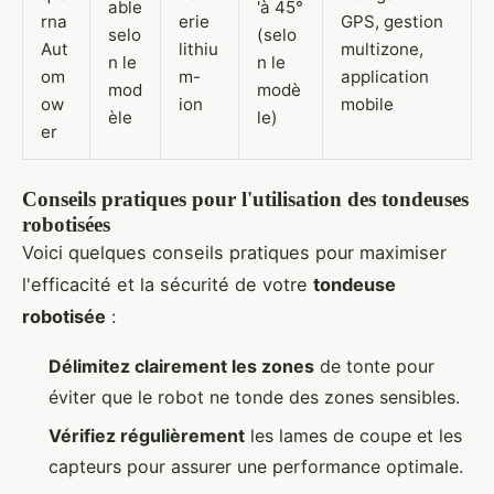
able
'à 45°
rna
erie
GPS, gestion
selo
(selo
Aut
lithiu
multizone,
n le
n le
om
m-
application
mod
modè
ow
ion
mobile
èle
le)
er
Conseils pratiques pour l'utilisation des tondeuses
robotisées
Voici quelques conseils pratiques pour maximiser
l'efficacité et la sécurité de votre
tondeuse
robotisée
:
Délimitez clairement les zones
de tonte pour
éviter que le robot ne tonde des zones sensibles.
Vérifiez régulièrement
les lames de coupe et les
capteurs pour assurer une performance optimale.