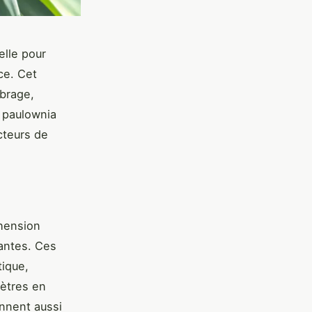
elle pour
ce. Cet
mbrage,
e paulownia
cteurs de
hension
nantes. Ces
tique,
mètres en
nnent aussi