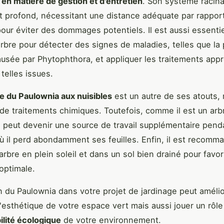
e en matière de gestion et d'entretien
. Son système racina
et profond, nécessitant une distance adéquate par rappor
pour éviter des dommages potentiels. Il est aussi essenti
'arbre pour détecter des signes de maladies, telles que la 
causée par Phytophthora, et appliquer les traitements app
telles issues.
ce du Paulownia aux nuisibles
est un autre de ses atouts,
de traitements chimiques. Toutefois, comme il est un arbr
l peut devenir une source de travail supplémentaire pend
ù il perd abondamment ses feuilles. Enfin, il est recomm
arbre en plein soleil et dans un sol bien drainé pour favo
optimale.
on du Paulownia dans votre projet de jardinage peut améli
'esthétique de votre espace vert mais aussi jouer un rôle
ilité écologique
de votre environnement.