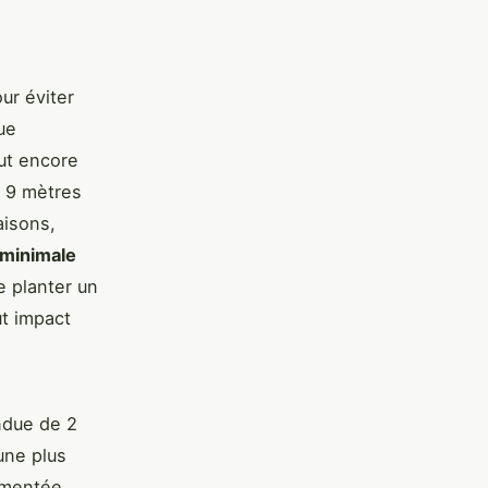
ur éviter
ue
ut encore
à 9 mètres
aisons,
 minimale
e planter un
ut impact
ndue de 2
une plus
gmentée.