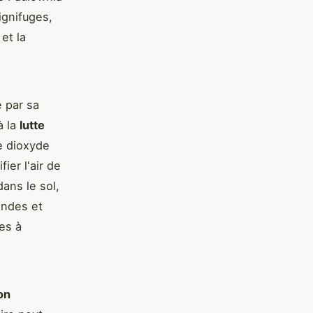
ignifuges,
et la
e par sa
à la
lutte
de dioxyde
ier l'air de
dans le sol,
ondes et
es à
on