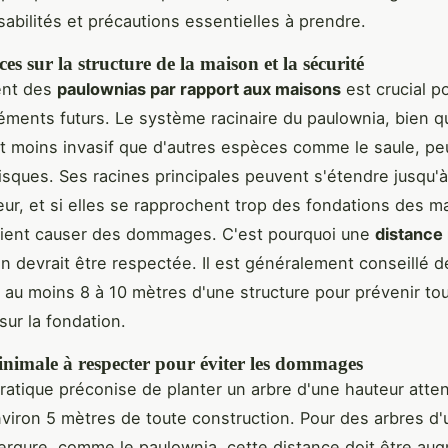
abilités et précautions essentielles à prendre.
s sur la structure de la maison et la sécurité
ent des
paulownias par rapport aux maisons
est crucial po
ments futurs. Le système racinaire du paulownia, bien q
t moins invasif que d'autres espèces comme le saule, pe
isques. Ses racines principales peuvent s'étendre jusqu'
ur, et si elles se rapprochent trop des fondations des m
aient causer des dommages. C'est pourquoi une
distance
on devrait être respectée. Il est généralement conseillé d
 au moins 8 à 10 mètres d'une structure pour prévenir to
sur la fondation.
inimale à respecter pour éviter les dommages
ratique préconise de planter un arbre d'une hauteur atte
viron 5 mètres de toute construction. Pour des arbres d'
rgure, comme le paulownia, cette distance doit être au