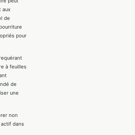
ire peut
t aux
el de
pourriture
ropriés pour
 requérant
e à feuilles
ant
andé de
riser une
orer non
 actif dans