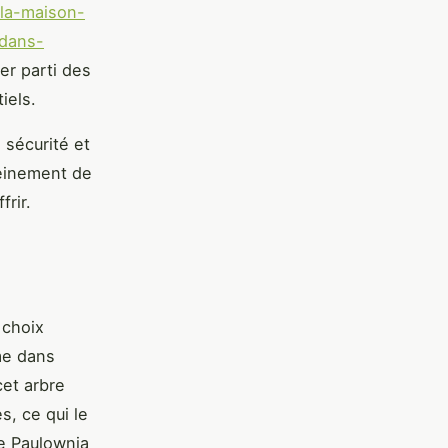
la-maison-
-dans-
er parti des
iels.
sécurité et
pleinement de
rir.
n choix
rme dans
cet arbre
s, ce qui le
de Paulownia