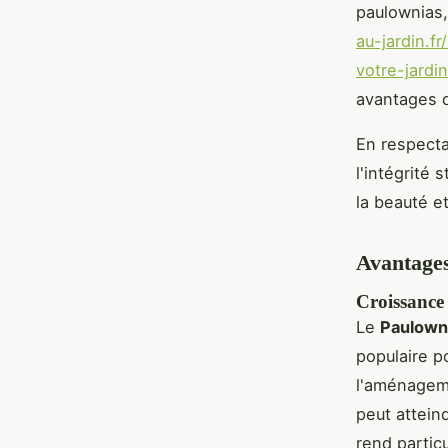
paulownias,
au-jardin.f
votre-jardin
avantages d
En respecta
l'intégrité 
la beauté e
Avantages
Croissance 
Le
Paulown
populaire p
l'aménageme
peut attein
rend partic