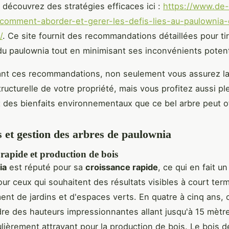
 découvrez des stratégies efficaces ici :
https://www.de-
r/comment-aborder-et-gerer-les-defis-lies-au-paulownia
/
. Ce site fournit des recommandations détaillées pour tir
u paulownia tout en minimisant ses inconvénients potent
nt ces recommandations, non seulement vous assurez la 
structurelle de votre propriété, mais vous profitez aussi 
t des bienfaits environnementaux que ce bel arbre peut off
 et gestion des arbres de paulownia
rapide et production de bois
ia
est réputé pour sa
croissance rapide
, ce qui en fait u
our ceux qui souhaitent des résultats visibles à court te
nt de jardins et d'espaces verts. En quatre à cinq ans, 
dre des hauteurs impressionnantes allant jusqu'à 15 mètre
ulièrement attrayant pour la production de bois. Le bois 