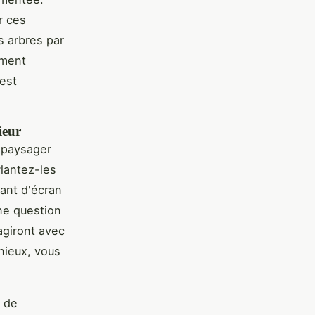
r ces
s arbres par
ement
 est
ieur
 paysager
Plantez-les
vant d'écran
ne question
agiront avec
nieux, vous
n de