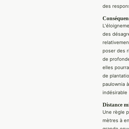
des respons
Conséquence
L'éloignem
des désagré
relativemen
poser des r
de profonde
elles pourr
de plantati
paulownia à
indésirable 
Distance m
Une règle p
mètres à en
grande enve