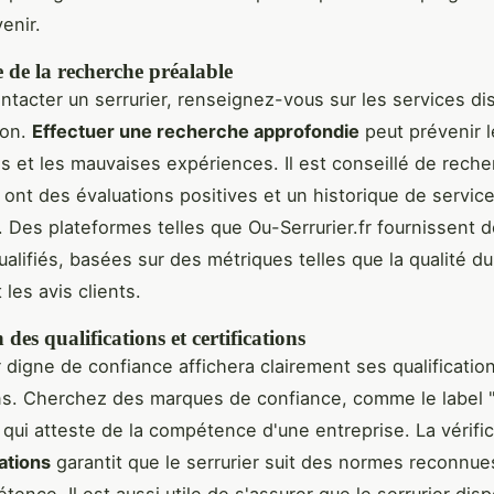
venir.
 de la recherche préalable
ntacter un serrurier, renseignez-vous sur les services di
ion.
Effectuer une recherche approfondie
peut prévenir l
s et les mauvaises expériences. Il est conseillé de rech
i ont des évaluations positives et un historique de servic
t. Des plateformes telles que Ou-Serrurier.fr fournissent d
ualifiés, basées sur des métriques telles que la qualité du
t les avis clients.
 des qualifications et certifications
r digne de confiance affichera clairement ses qualificatio
ons. Cherchez des marques de confiance, comme le label "
 qui atteste de la compétence d'une entreprise. La vérifi
cations
garantit que le serrurier suit des normes reconnue
tence. Il est aussi utile de s'assurer que le serrurier dis