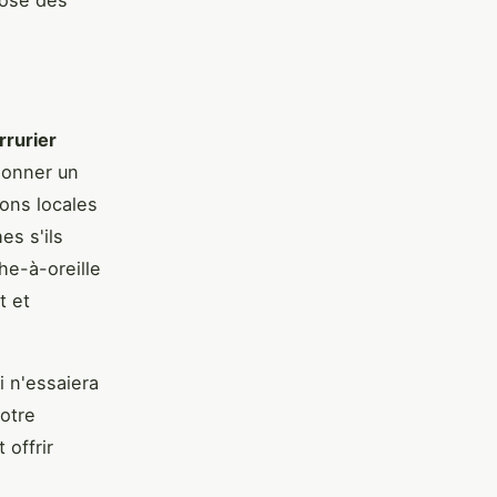
rrurier
donner un
ons locales
s s'ils
he-à-oreille
t et
i n'essaiera
votre
 offrir