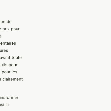
tion de
e prix pour
e
mentaires
eures
 avant toute
uits pour
€ pour les
s clairement
ransformer
si la