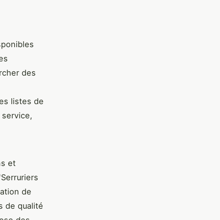
sponibles
es
ercher des
e
es listes de
 service,
ns et
Serruriers
cation de
s de qualité
pose des