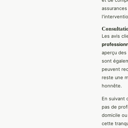
assurances
l'interventi
Consultatio
Les avis cli
profession
aperçu des 
sont égalem
peuvent r
reste une m
honnête.
En suivant 
pas de profi
domicile ou 
cette tranqui