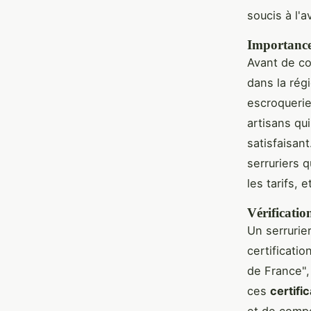
soucis à l'a
Importance
Avant de co
dans la rég
escroquerie
artisans qu
satisfaisan
serruriers q
les tarifs, e
Vérification
Un serrurie
certificati
de France",
ces
certifi
et de compé