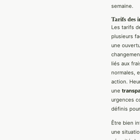
semaine.
Tarifs des 
Les tarifs 
plusieurs fa
une ouvertu
changement 
liés aux fr
normales, e
action. Heu
une
transpa
urgences co
définis pour
Être bien i
une situati