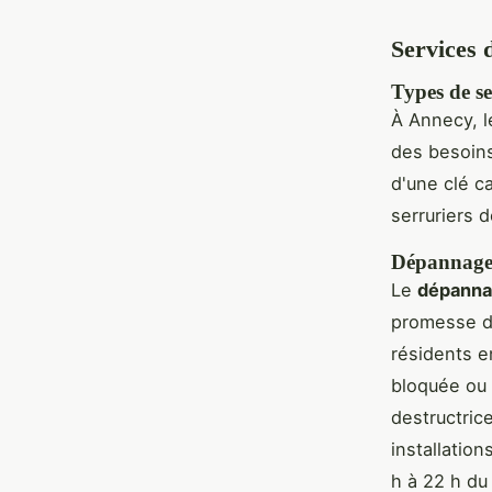
Services 
Types de ser
À Annecy, 
des besoins
d'une clé 
serruriers 
Dépannage 
Le
dépanna
promesse d'
résidents e
bloquée ou 
destructric
installatio
h à 22 h du