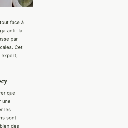
tout face à
arantir la
asse par
ocales. Cet
 expert,
ecy
urer que
r une
r les
ons sont
 bien des