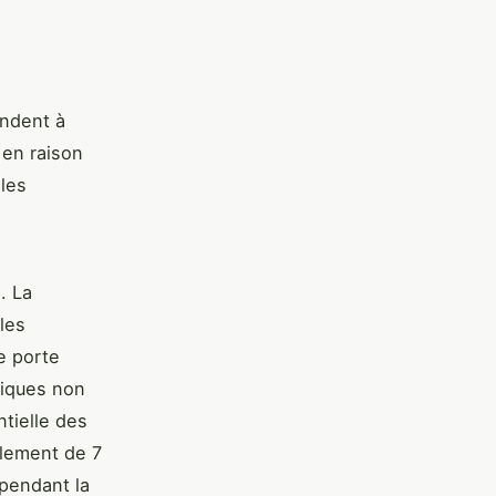
ondent à
 en raison
 les
. La
les
e porte
niques non
ntielle des
alement de 7
 pendant la